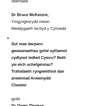
Abertawe
Dr Bruce McKenzie,
Ymgynghorydd mewn
Meddygaeth Iechyd y Cyhoedd
Sut mae darparu
gwasanaethau gofal sylfaenol
cydlynol ledled Cymru? Beth
yw eich uchelgeisiau?
Trafodaeth ryngweithiol dan
arweiniad Arweinydd
Clwstwr
gyda
Dr Owen Thomas,