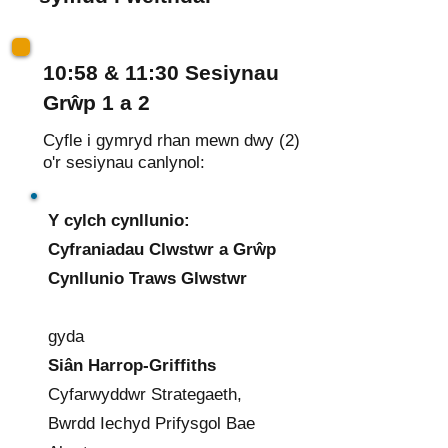
10:58 & 11:30 Sesiynau
Grŵp 1 a 2
Cyfle i gymryd rhan mewn dwy (2)
o'r sesiynau canlynol:
Y cylch cynllunio:
Cyfraniadau Clwstwr a Grŵp
Cynllunio Traws Glwstwr
gyda
Siân Harrop-Griffiths
Cyfarwyddwr Strategaeth,
Bwrdd Iechyd Prifysgol Bae