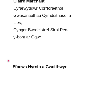
Claire Marchant
Cyfarwyddwr Corfforaethol
Gwasanaethau Cymdeithasol a
Lles,
Cyngor Bwrdeistref Sirol Pen-
y-bont ar Ogwr
Ffocws Nyrsio a Gweithwyr
Proffesiynol Perthynol i
Iechyd:
Cydweithrediadau
Proffesiynol: Beth? Pam?
Sut?