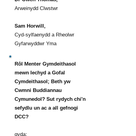
Arweinydd Clwstwr
Sam Horwill,
Cyd-sylfaenydd a Rheolwr
Gyfarwyddwr Yma
Rôl Menter Gymdeithasol
mewn Iechyd a Gofal
Cymdeithasol; Beth yw
Cwmni Buddiannau
Cymunedol? Sut rydych chi'n
sefydlu un ac a all gefnogi
DCC?
gyda: