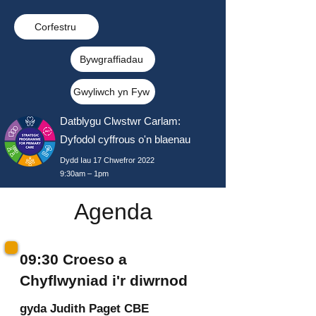
Corfestru
Bywgraffiadau
Gwyliwch yn Fyw
Datblygu Clwstwr Carlam:
Dyfodol cyffrous o'n blaenau
Dydd Iau 17 Chwefror 2022
9:30am – 1pm
Agenda
09:30 Croeso a
Chyflwyniad i'r diwrnod
gyda
Judith Paget CBE