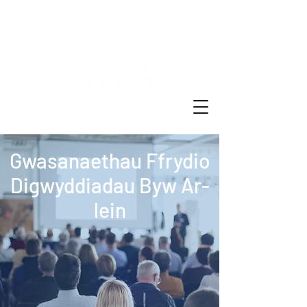
Live Event Stream Online
Gwasanaethau Ffrydio
Digwyddiadau Byw Ar-
lein