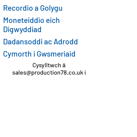
Recordio a Golygu
Moneteiddio eich
Digwyddiad
Dadansoddi ac Adrodd
Cymorth i Gwsmeriaid
Cysylltwch â
sales@production78.co.uk
i
gynnal eich digwyddiad ar-lein
heddiw
Os byddwch am ffrydio digwyddiad...
Cysylltwch â ni: