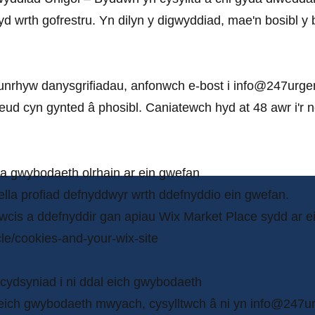
yd wrth gofrestru. Yn dilyn y digwyddiad, mae'n bosibl y 
i unrhyw danysgrifiadau, anfonwch e-bost i
info@247urgen
ud cyn gynted â phosibl. Caniatewch hyd at 48 awr i'r n
a gwybodaeth olrhain ar ein gwefan
lla profiad defnyddwyr wrth ddefnyddio ein gwefan.
cis a ddefnyddir gan apiau Wix Market Place sydd ar e
cle/cookies-and-your-wix-site
 cydsyniad i ni ddal eich gwybodaeth
eich gwybodaeth mwyach, cysylltwch â ni yn
info@247ur