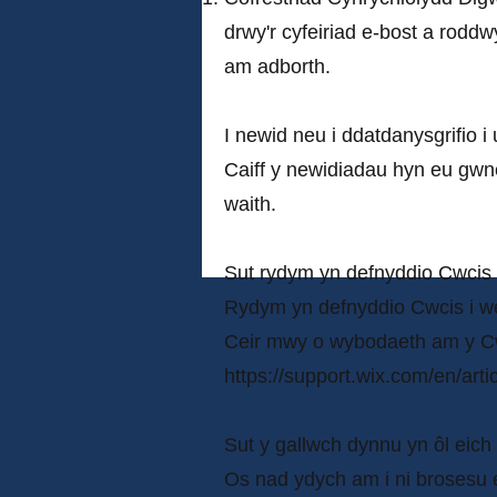
drwy'r cyfeiriad e-bost a roddw
am adborth.
I newid neu i ddatdanysgrifio 
Caiff y newidiadau hyn eu gwne
waith.
Sut rydym yn defnyddio Cwcis 
Rydym yn defnyddio Cwcis i we
Ceir mwy o wybodaeth am y Cw
https://support.wix.com/en/arti
Sut y gallwch dynnu yn ôl eich
Os nad ydych am i ni brosesu 