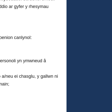
ddio ar gyfer y rhesymau
benion canlynol:
 personoli yn ymwneud â
a/neu ei chasglu, y gallwn ni
nain;