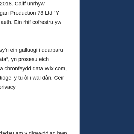
 2018. Caiff unrhyw
 gan Production 78 Ltd “Y
th. Ein rhif cofrestru yw
sy'n ein galluogi i ddarparu
ta”, yn prosesu eich
a a chronfeydd data Wix.com,
gel y tu ôl i wal dân. Ceir
privacy
ariadau am y digwyddiad hwn