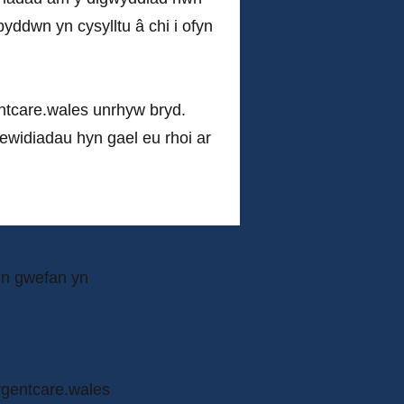
byddwn yn cysylltu â chi i ofyn
tcare.wales
unrhyw bryd.
ewidiadau hyn gael eu rhoi ar
in gwefan yn
gentcare.wales