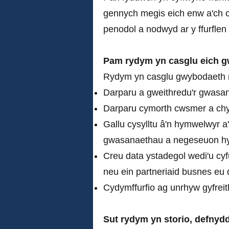
gennych megis eich enw a'ch cy
penodol a nodwyd ar y ffurflen 
Pam rydym yn casglu eich 
Rydym yn casglu gwybodaeth na
Darparu a gweithredu'r gwasan
Darparu cymorth cwsmer a chy
Gallu cysylltu â'n hymwelwyr 
gwasanaethau a negeseuon h
Creu data ystadegol wedi'u cyf
neu ein partneriaid busnes eu
Cydymffurfio ag unrhyw gyfrei
Sut rydym yn storio, defnyd