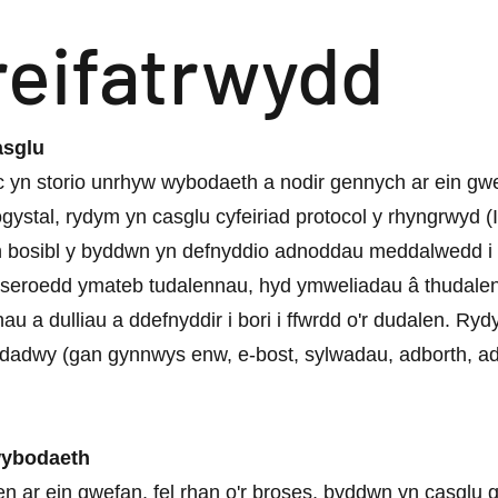
Preifatrwydd
asglu
 yn storio unrhyw wybodaeth a nodir gennych ar ein gw
ystal, rydym yn casglu cyfeiriad protocol y rhyngrwyd (IP
e'n bosibl y byddwn yn defnyddio adnoddau meddalwedd i
seroedd ymateb tudalennau, hyd ymweliadau â thudale
u a dulliau a ddefnyddir i bori i ffwrdd o'r dudalen. Ry
adwy (gan gynnwys enw, e-bost, sylwadau, adborth, ad
wybodaeth
en ar ein gwefan, fel rhan o'r broses, byddwn yn casglu