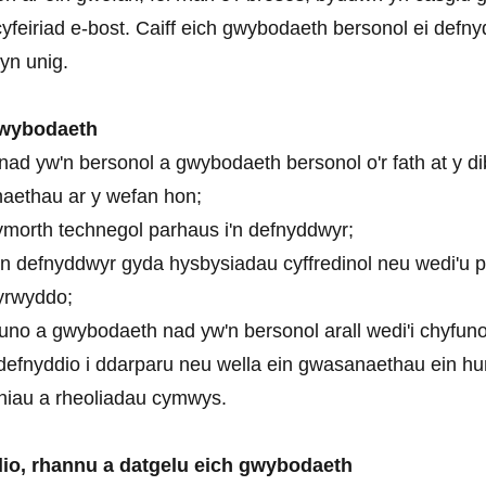
feiriad e-bost. Caiff eich gwybodaeth bersonol ei defny
yn unig.
gwybodaeth
d yw'n bersonol a gwybodaeth bersonol o'r fath at y di
aethau ar y wefan hon;
morth technegol parhaus i'n defnyddwyr;
a'n defnyddwyr gyda hysbysiadau cyffredinol neu wedi'u
yrwyddo;
uno a gwybodaeth nad yw'n bersonol arall wedi'i chyfuno 
 defnyddio i ddarparu neu wella ein gwasanaethau ein hu
thiau a rheoliadau cymwys.
dio, rhannu a datgelu eich gwybodaeth