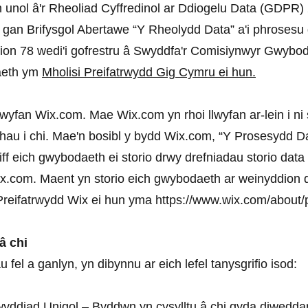
n unol â'r Rheoliad Cyffredinol ar Ddiogelu Data (GDPR)
i gan Brifysgol Abertawe “Y Rheolydd Data” a'i phrosesu
on 78 wedi'i gofrestru â Swyddfa'r Comisiynwyr Gwybodae
aeth ym
Mholisi Preifatrwydd Gig Cymru ei hun.
lwyfan Wix.com. Mae Wix.com yn rhoi llwyfan ar-lein i ni 
hau i chi. Mae'n bosibl y bydd Wix.com, “Y Prosesydd Da
ff eich gwybodaeth ei storio drwy drefniadau storio dat
.com. Maent yn storio eich gwybodaeth ar weinyddion dio
reifatrwydd Wix ei hun yma
https://www.wix.com/about/
â chi
el a ganlyn, yn dibynnu ar eich lefel tanysgrifio isod:
wyddiad Unigol – Byddwn yn cysylltu â chi gyda diwedd