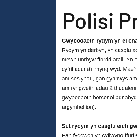
Polisi 
Gwybodaeth rydym yn ei ch
Rydym yn derbyn, yn casglu ac
mewn unrhyw ffordd arall. Yn og
cyfrifiadur â'r rhyngrwyd. Ma
am sesiynau, gan gynnwys am
am ryngweithiadau â thudalenna
gwybodaeth bersonol adnabydd
argymhellion).
Sut rydym yn casglu eich g
Pan fyddwch yn cyflwyno ffurfl