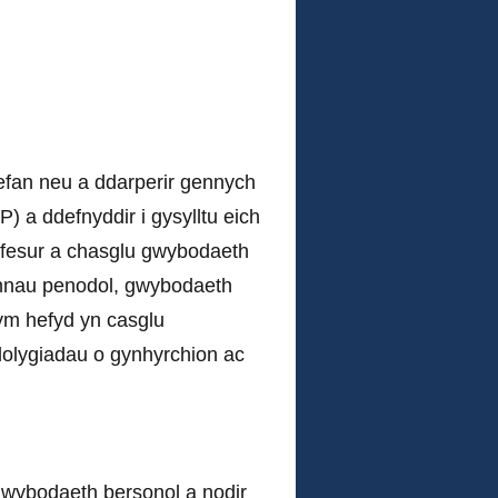
efan neu a ddarperir gennych
) a ddefnyddir i gysylltu eich
 fesur a chasglu gwybodaeth
nnau penodol, gwybodaeth
dym hefyd yn casglu
olygiadau o gynhyrchion ac
 gwybodaeth bersonol a nodir