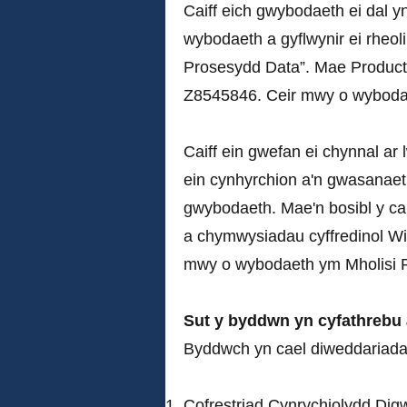
Caiff eich gwybodaeth ei dal y
wybodaeth a gyflwynir ei rheol
Prosesydd Data”. Mae Producti
Z8545846. Ceir mwy o wybod
Caiff ein gwefan ei chynnal ar 
ein cynhyrchion a'n gwasanaet
gwybodaeth. Mae'n bosibl y cai
a chymwysiadau cyffredinol Wix
mwy o wybodaeth ym Mholisi P
Sut y byddwn yn cyfathrebu 
Byddwch yn cael diweddariadau f
Cofrestriad Cynrychiolydd Dig